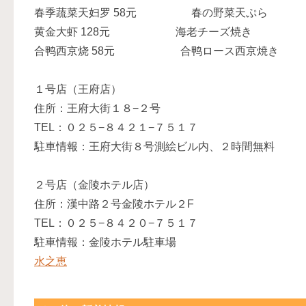
春季蔬菜天妇罗 58元 春の野菜天ぷら Seasona
黄金大虾 128元 海老チーズ焼き Grilled 
合鸭西京烧 58元 合鸭ロース西京焼き Grilled d
１号店（王府店）
住所：王府大街１８−２号
TEL：０２５−８４２１−７５１７
駐車情報：王府大街８号測絵ビル内、２時間無料
２号店（金陵ホテル店）
住所：漢中路２号金陵ホテル２F
TEL：０２５−８４２０−７５１７
駐車情報：金陵ホテル駐車場
水之恵