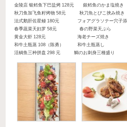
金陵店 银鳕鱼下巴盐烤 128元 銀鳕鱼のかま塩燒き grilled j
秋刀鱼加飞鱼籽烤物 58元 秋刀魚とびこ挾み焼き Grilled sa
法式鹅肝佐星鳗 180元 フォアグラソテー穴子添え Goose 
春季蔬菜天妇罗 58元 春の野菜天ぷら Seasonal
黄金大虾 128元 海老チーズ焼き Grilled s
和牛土瓶蒸 108（陈勇） 和牛土瓶蒸し Wa
活鲷鱼三种拼盘 298 元 鯛のお刺身三種盛り Sanpper s