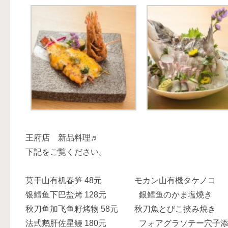
王府店 新品料理♬
下記をご覧ください。
莫干山有机春笋 48元 モカン山有機タケノコ Orga
银鳕鱼下巴盐烤 128元 銀鳕鱼のかま塩燒き grilled ja
秋刀鱼加飞鱼籽烤物 58元 秋刀魚とびこ挾み焼き Grilled s
法式鹅肝佐星鳗 180元 フォアグラソテー穴子添え Goose 