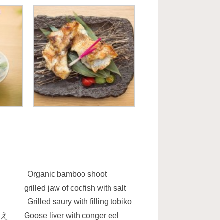
nic bamboo shoot
w of codfish with salt
aury with filling tobiko
liver with conger eel