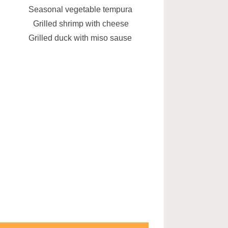
l vegetable tempura
shrimp with cheese
uck with miso sause