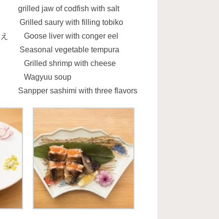
aw of codfish with salt
ury with filling tobiko
liver with conger eel
 vegetable tempura
hrimp with cheese
gyuu soup
ashimi with three flavors