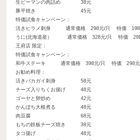
生ビーマンの肉詰め 38元
豚平焼き 45元
特価試食キャンベーン：
活きヒラメ刺身 通常価格 298元/只 特価 198
うに(北海道産） 通常価格 328元/只 特価 298
王府店 限定：
特価試食キャンベーン：
和牛ステーキ 通常価格 398元/只 特価 298元
お勧め料理：
活きバカガイ刺身 58元
チーズ入りちくお揚げ 48元
ゴーヤと卵炒め 42元
かんぼち大根煮る 48元
肉豆腐 68元
もちの鉄板チーズ焼き 38元
タコ揚げ 48元