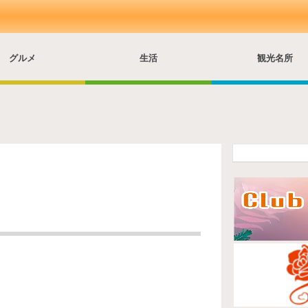
グルメ
生活
観光名所